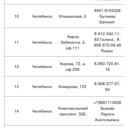
8951 8105326
10
Челябинск
Ильменская, 2
Булаева
Евгения
8-912-342-11-
Карла
83 Галина , 8-
11
Челябинск
Либкнехта, 2,
908-573-09-48
оф.111
Роман
Кирова, 72, а,
8-950-720-81-
12
Челябинск
оф.208
16
8-908-577-57-
13
Челябинск
Комарова, 133
50
+79681113008
Комсомольский
Быкова
14
Челябинск
проспект, 32Б
Лариса
Анатольевна