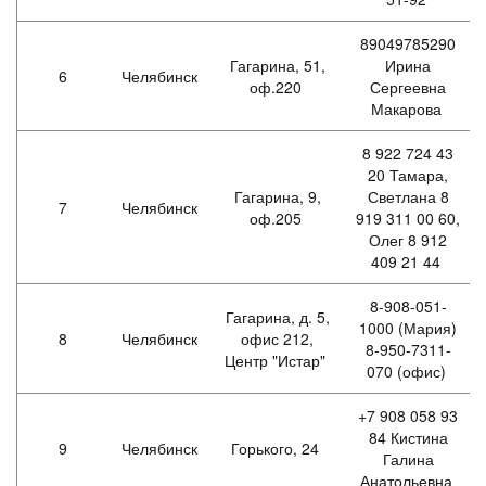
89049785290
Гагарина, 51,
Ирина
6
Челябинск
оф.220
Сергеевна
Макарова
8 922 724 43
20 Тамара,
Гагарина, 9,
Светлана 8
7
Челябинск
оф.205
919 311 00 60,
Олег 8 912
409 21 44
8-908-051-
Гагарина, д. 5,
1000 (Мария)
8
Челябинск
офис 212,
8-950-7311-
Центр "Истар"
070 (офис)
+7 908 058 93
84 Кистина
9
Челябинск
Горького, 24
Галина
Анатольевна