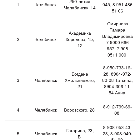
250-летия
1
Челябинск
045, 8 951 486
Челябинску, 14
51 06
Смирнова
Тамара
Академика
Владимировна
2
Челябинск
Королева, 15,
7 9000 666
12
957; 7 908
0511 000
8-950-733-16-
Богдана
28, 8904-972-
3
Челябинск
Хмельницкого,
80-08 Татьяна,
21
8904-306-11-
54 Анна
8-912-799-69-
4
Челябинск
Воровского, 28
08
8-908-053-43-
Гагарина, 23,
5
Челябинск
23, 8-908-040-
Б
51-92