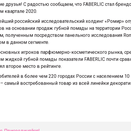
ие друзья! С радостью сообщаем, что FABERLIC стал брен
м квартале 2020.
ейший российский исследовательский холдинг «Ромир» оп
в на основании продаж губной помады на территории Росси
, полученным посредством панельного исследования Romir
ом в данном сегменте.
сновных игроков парфюмерно-косметического рынка, среди 
дажам жидкой губной помады показатели FABERLIC почти сра
нял второе место в рейтинге.
ебителей в более чем 220 городах России с населением 10
 – самый востребованный товар из всей линейки декорат
. 
Присоединяйся!