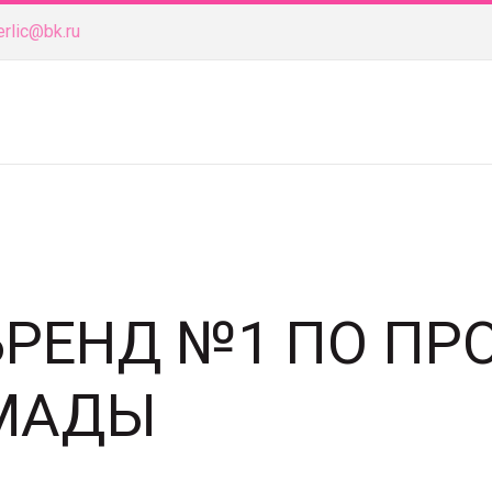
erlic@bk.ru
 БРЕНД №1 ПО П
МАДЫ