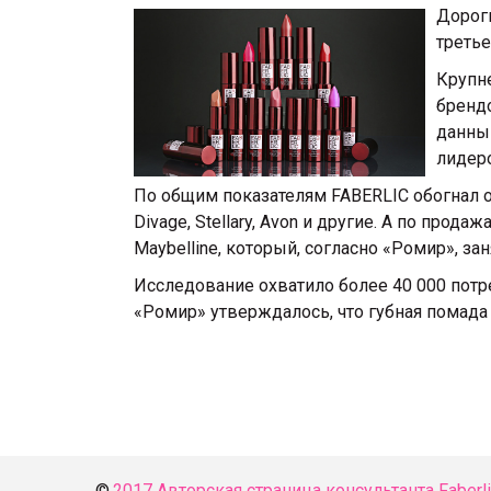
Дорог
третье
Крупн
брендо
данным
лидер
По общим показателям FABERLIC обогнал о
Divage, Stellary, Avon и другие. А по про
Maybelline, который, согласно «Ромир», за
Исследование охватило более 40 000 потр
«Ромир» утверждалось, что губная помада
© 
2017 Авторская страница консультанта Faberlic